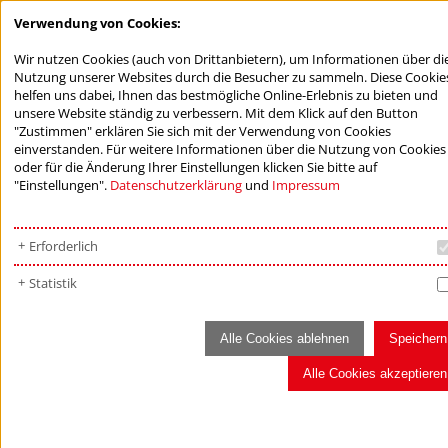
Verwendung von Cookies:
Wir nutzen Cookies (auch von Drittanbietern), um Informationen über di
Nutzung unserer Websites durch die Besucher zu sammeln. Diese Cookie
helfen uns dabei, Ihnen das bestmögliche Online-Erlebnis zu bieten und
unsere Website ständig zu verbessern. Mit dem Klick auf den Button
"Zustimmen" erklären Sie sich mit der Verwendung von Cookies
einverstanden. Für weitere Informationen über die Nutzung von Cookies
oder für die Änderung Ihrer Einstellungen klicken Sie bitte auf
"Einstellungen".
Datenschutzerklärung
und
Impressum
Erforderlich
Gut für die Beziehung - die elementare
Statistik
Musikerziehung im Haus für Mutter und Kind
Alle Cookies ablehnen
Speichern
05.03.2018
Erstellt von
Redaktion
Alle Cookies akzeptieren
Neben der Tatsache, dass die Kinder für den
Regelkindergarten fit gemacht werden, eröffnen sich für
Mütter neue Perspektiven im Zusammenleben mit ihren