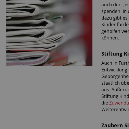
auch den „en
spenden. In 
dazu gibt es
Kinder förde
geholfen wer
können.
Stiftung K
Auch in Fürt
Entwicklung
Geborgenheit
staatlich üb
aus. Außerd
Stiftung Kin
die
Zuwendu
Weiterentwic
Zaubern Si