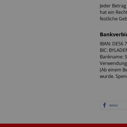
Jeder Betrag
hat ein Rech
festliche Ge
Bankverbin
IBAN: DE56 
BIC: BYLAD
Bankname: S
Verwendungs
(Ab einem Be
wurde. Spend
teilen