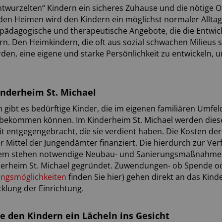
twurzelten“ Kindern ein sicheres Zuhause und die nötige 
den Heimen wird den Kindern ein möglichst normaler Alltag
 pädagogische und therapeutische Angebote, die die Entwic
rn. Den Heimkindern, die oft aus sozial schwachen Milieus 
den, eine eigene und starke Persönlichkeit zu entwickeln,
inderheim St. Michael
h gibt es bedürftige Kinder, die im eigenen familiären Umfe
 bekommen können. Im Kinderheim St. Michael werden diese
 entgegengebracht, die sie verdient haben. Die Kosten de
er Mittel der Jungendämter finanziert. Die hierdurch zur Ver
em stehen notwendige Neubau- und Sanierungsmaßnahmen an
derheim St. Michael gegründet. Zuwendungen- ob Spende od
ngsmöglichkeiten
finden Sie hier) gehen direkt an das Kin
klung der Einrichtung.
e den Kindern ein Lächeln ins Gesicht