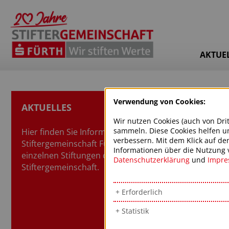
AKTUE
Verwendung von Cookies:
AKTUELLES
Wir nutzen Cookies (auch von Dri
sammeln. Diese Cookies helfen un
Hier finden Sie Informationen zur
verbessern. Mit dem Klick auf de
Stiftergemeinschaft Fürth und den
Informationen über die Nutzung vo
einzelnen Stiftungen der
Datenschutzerklärung
und
Impr
Stiftergemeinschaft.
Erforderlich
Statistik