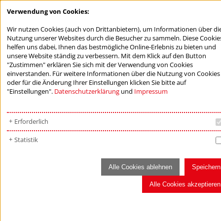
Verwendung von Cookies:
Wir nutzen Cookies (auch von Drittanbietern), um Informationen über di
Nutzung unserer Websites durch die Besucher zu sammeln. Diese Cookie
helfen uns dabei, Ihnen das bestmögliche Online-Erlebnis zu bieten und
unsere Website ständig zu verbessern. Mit dem Klick auf den Button
"Zustimmen" erklären Sie sich mit der Verwendung von Cookies
einverstanden. Für weitere Informationen über die Nutzung von Cookies
oder für die Änderung Ihrer Einstellungen klicken Sie bitte auf
"Einstellungen".
Datenschutzerklärung
und
Impressum
FÖRDERNDE STIFTUNGEN
Mit Zuwendungen an eine fördernde Stiftung zeigen Sie
Erforderlich
Verantwortung gegenüber Ihren Mitmenschen.
Statistik
Die finanziellen Mittel fließen in Projekte Dritter, zum Beispiel
in die Jugendarbeit, Altenpflege oder Begabtenförderung.
Alle Cookies ablehnen
Speichern
Fördernde Stiftungen im Überblick
Alle Cookies akzeptieren