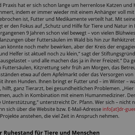
nd Praxis hat er sich schon lange um herrenlose Katzen und
mert, indem er immer wieder mit einem Anhänger voll mit 
ebrochen ist, Futter und Medikamente verteilt hat. Mit seine
egt er den Fokus auf „Schutz und Hilfe für Tiere und Natur in
ergangenen 9 Jahren schon viel bewegt – von vielen Blühwi
nzungen über Futtersäulen im Wald bis hin zur Rehkitzret
Man könnte noch mehr bewirken, aber der Kreis der engagie
und Helfer ist aktuell noch zu klein,“ sagt der Stiftungsgrün
 ausgelastet – und alle machen das ja in ihrer Freizeit.“ Da 
n Futtersäulen, Kitzrettung sehr früh am Morgen, das Betr
sständen etwa auf dem Apfelmarkt oder das Versorgen von
 ihren Hunden. Ihnen bringt er Futter und – im Winter – 
hilft, ganz Tierarzt, bei gesundheitlichen Problemen. „Hier 
ommen, auch in Kombination mit einem Humanmediziner. D
 Unterstützung,“ unterstreicht Dr. Pfann. Wer sich – nicht 
n sich über die Website bzw. E-Mail-Adresse
info[at]dr-gue
 Projekte anstehen, die viel Zeit in Anspruch nehmen.
er Ruhestand für Tiere und Menschen