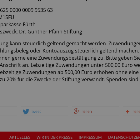
7625 0000 0009 9535 63
EM1SFU
parkasse Fürth
zweck: Dr. Günther Pfann Stiftung
ng kann steuerlich geltend gemacht werden. Zuwendungen b
ahlungsbeleg oder Kontoauszug steuerlich geltend machen.
Ihnen gerne eine Zuwendungsbestätigung zu. Bitte geben S
 Anschrift an. Lebzeitige Zuwendungen unter 500,00 Euro we
Lebzeitige Zuwendungen ab 500,00 Euro erhöhen ohne eine 
u 20% für die Zwecke der Stiftung verwandt. Spenden sind 
tweet
teilen
teil
AKTUELLES
WIR IN DER PRESSE
IMPRESSUM
DATENSCHUTZE