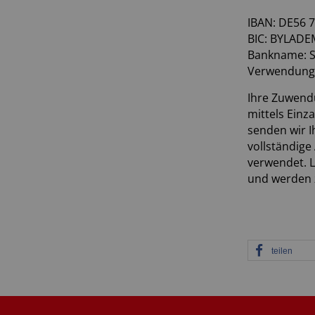
IBAN: DE56 
BIC: BYLAD
Bankname: S
Verwendungs
Ihre Zuwendu
mittels Einz
senden wir 
vollständige
verwendet. 
und werden z
teilen