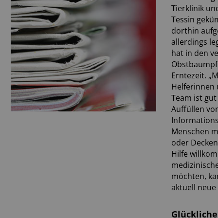
Tierklinik u
Tessin geküm
dorthin aufg
allerdings l
hat in den v
Obstbaumpfla
Erntezeit. „
Helferinnen 
Team ist gut
Auffüllen vo
Information
Menschen mit
oder Decken, 
Hilfe willk
medizinische
möchten, kan
aktuell neue
Glücklich