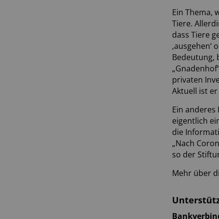
Ein Thema, w
Tiere. Aller
dass Tiere g
‚ausgehen‘ o
Bedeutung, b
„Gnadenhof“ 
privaten Inv
Aktuell ist 
Ein anderes 
eigentlich e
die Informat
„Nach Corona
so der Stift
Mehr über di
Unterstütz
Bankverbind