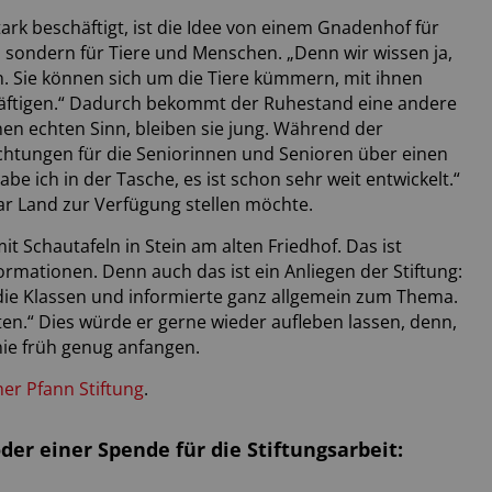
rk beschäftigt, ist die Idee von einem Gnadenhof für
et, sondern für Tiere und Menschen. „Denn wir wissen ja,
n. Sie können sich um die Tiere kümmern, mit ihnen
chäftigen.“ Dadurch bekommt der Ruhestand eine andere
en echten Sinn, bleiben sie jung. Während der
ichtungen für die Seniorinnen und Senioren über einen
e ich in der Tasche, es ist schon sehr weit entwickelt.“
tar Land zur Verfügung stellen möchte.
it Schautafeln in Stein am alten Friedhof. Das ist
formationen. Denn auch das ist ein Anliegen der Stiftung:
n die Klassen und informierte ganz allgemein zum Thema.
en.“ Dies würde er gerne wieder aufleben lassen, denn,
nie früh genug anfangen.
er Pfann Stiftung
.
er einer Spende für die Stiftungsarbeit: