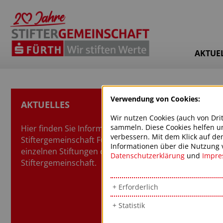
AKTUE
Verwendung von Cookies:
AKTUELLES
Wir nutzen Cookies (auch von Dri
sammeln. Diese Cookies helfen un
Hier finden Sie Informationen zur
verbessern. Mit dem Klick auf de
Stiftergemeinschaft Fürth und den
Informationen über die Nutzung vo
einzelnen Stiftungen der
Datenschutzerklärung
und
Impr
Stiftergemeinschaft.
Erforderlich
Statistik