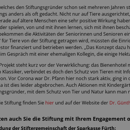
elches den Stiftungsgründer schon seit mehreren Jahren sta
dings anders als oft gedacht. Nicht nur auf Tiere ausgericht
erade auf ältere Menschen eine sehr positive Wirkung habe
der spielen, von und mit ihnen lernen, sich mit ihnen bes
ekommen die Aktivitäten der Seniorinnen und Senioren ein
für Tiere von der Stiftung getragen wird, müssten die Einr
estor finanziert und betrieben werden. „Das Konzept dazu hab
er im Gespräch mit einer ehemaligen Kollegin, die einige Hek
Projekt steht kurz vor der Verwirklichung: das Bienenhotel m
in Klassiker, verbindet es doch den Schutz von Tieren mit In
ion. Vor Corona war Dr. Pfann hier noch stark aktiv, ging i
 ist dies leider abgebrochen. Auch Aktionen mit Kindergärt
ungsgründer, mit dem Schutz von Tier und Natur kann man 
e Stiftung finden Sie
hier
und auf der Website der
Dr. Günth
en auch Sie die Stiftung mit Ihrem Engagement od
ung der Stiftergemeinschaft der Sparkasse Fürth: