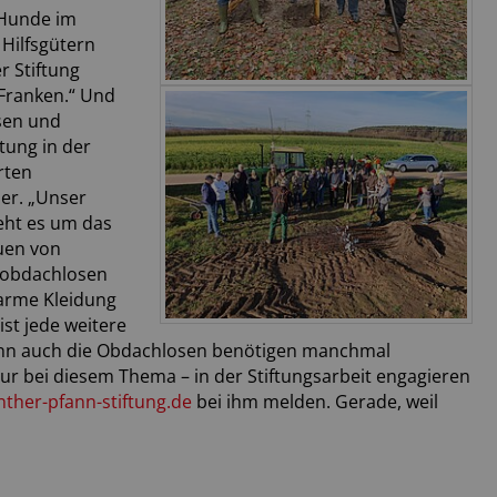
 Hunde im
Hilfsgütern
r Stiftung
 Franken.“ Und
esen und
tung in der
rten
der. „Unser
geht es um das
euen von
 obdachlosen
warme Kleidung
ist jede weitere
enn auch die Obdachlosen benötigen manchmal
nur bei diesem Thema – in der Stiftungsarbeit engagieren
nther-pfann-stiftung.de
bei ihm melden. Gerade, weil