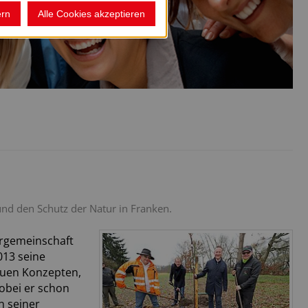
ern
Alle Cookies akzeptieren
 und den Schutz der Natur in Franken.
tergemeinschaft
013 seine
neuen Konzepten,
obei er schon
n seiner